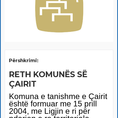
Përshkrimi:
RETH KOMUNËS SË
ÇAIRIT
Komuna e tanishme e Çairit
është formuar me 15 prill
2004, me Ligjin e ri për