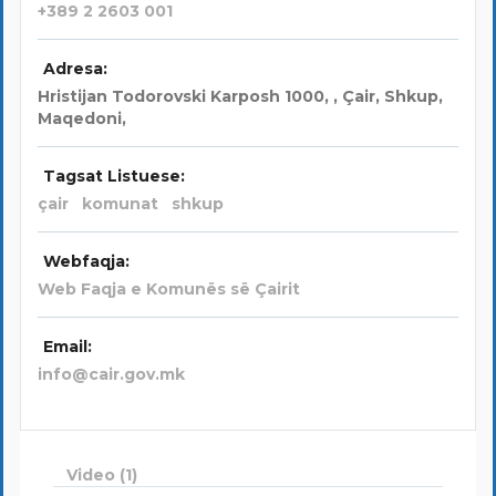
+389 2 2603 001
Adresa:
Hristijan Todorovski Karposh 1000
, ,
Çair, Shkup,
Maqedoni
,
Tagsat Listuese:
çair
komunat
shkup
Webfaqja:
Web Faqja e Komunës së Çairit
Email:
info@cair.gov.mk
Video (1)