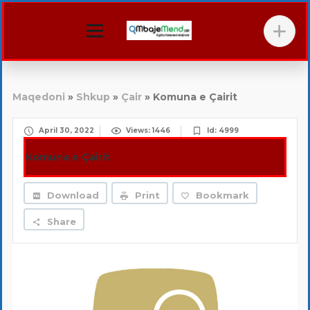
Maqedoni
»
Shkup
»
Çair
» Komuna e Çairit
April 30, 2022
Views: 1446
Id: 4999
Komuna e Çairit
Download
Print
Bookmark
Share