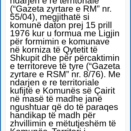
ndarjen e re territoriale
(“Gazeta zyrtare e RM” nr.
55/04), megjithatë si
komunë daton prej 15 prill
1976 kur u formua me Ligjin
për formimin e komunave
në korniza të Qytetit të
Shkupit dhe për përcaktimin
e territoreve të tyre (“Gazeta
zyrtare e RSM” nr. 8/76). Me
ndarjen e re territoriale
kufijtë e Komunës së Çairit
në masë të madhe janë
ngushtuar që do të paraqes
handikap të madh për
zhvillimin e mëtutjeshëm të