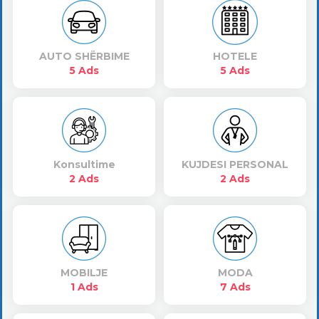
AUTO SHËRBIME
HOTELE
5 Ads
5 Ads
Konsultime
KUJDESI PERSONAL
2 Ads
2 Ads
MOBILJE
MODA
1 Ads
7 Ads