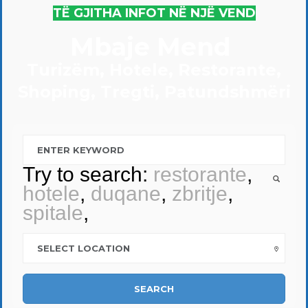
TË GJITHA INFOT NË NJË VEND
Mbaje Mend
Turizëm, Hotele, Restorante,
Shoping, Tregti, Patundshmëri
Try to search:
restorante
,
hotele
,
duqane
,
zbritje
,
spitale
,
SEARCH