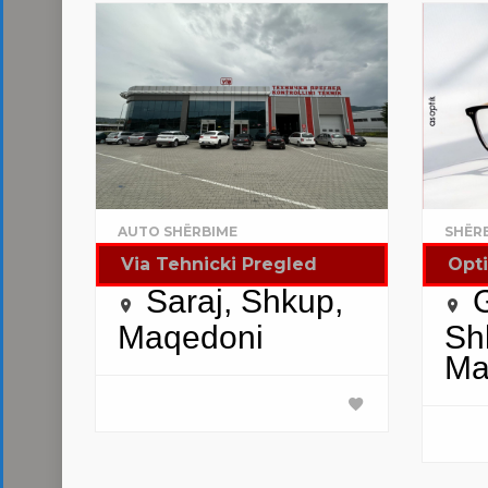
AUTO SHËRBIME
SHËR
Via Tehnicki Pregled
Opt
Saraj, Shkup,
Maqedoni
Sh
Ma