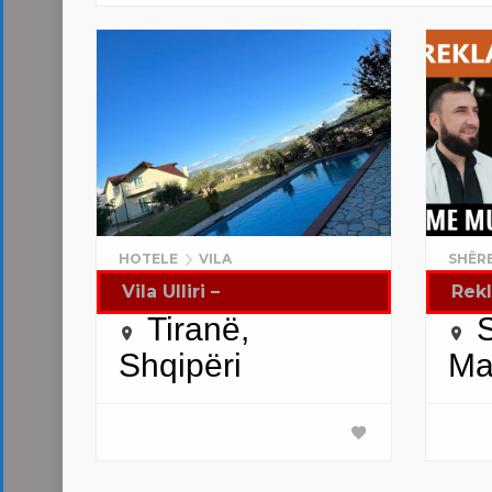
HOTELE
VILA
SHËR
Vila Ulliri –
Rek
Tiranë,
Shqipëri
Ma