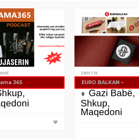
BIME
ZBRITJE
lama 365
EURO BALKAN –
Shkup,
Gazi Babë,
qedoni
Shkup,
Maqedoni