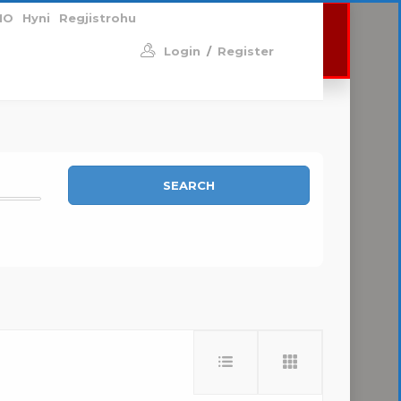
MO
Hyni
Regjistrohu
U
Add New
Login
/
Register
SEARCH