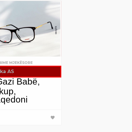
BIME MJEKËSORE
ika AS
Gazi Babë,
kup,
qedoni