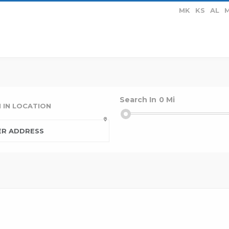
MK
KS
AL
AL
MO
HYNI
REGJISTROH
Search In
0
Mi
 IN LOCATION