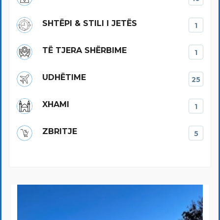
SHTËPI & STILI I JETËS
1
TË TJERA SHËRBIME
1
UDHËTIME
25
XHAMI
1
ZBRITJE
5