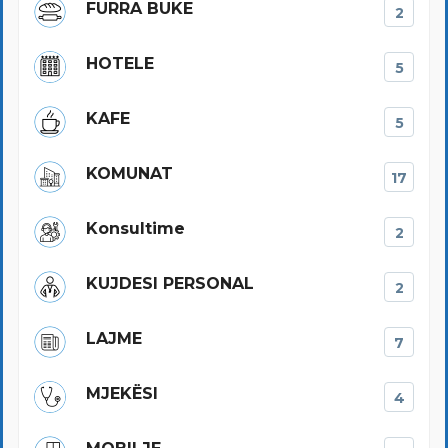
FURRA BUKE
2
HOTELE
5
KAFE
5
KOMUNAT
17
Konsultime
2
KUJDESI PERSONAL
2
LAJME
7
MJEKËSI
4