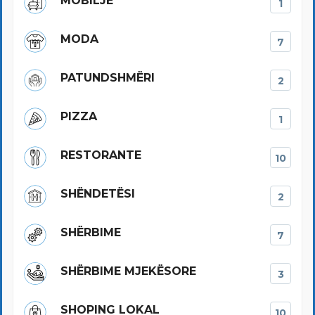
MOBILJE
1
MODA
7
PATUNDSHMËRI
2
PIZZA
1
RESTORANTE
10
SHËNDETËSI
2
SHËRBIME
7
SHËRBIME MJEKËSORE
3
SHOPING LOKAL
10